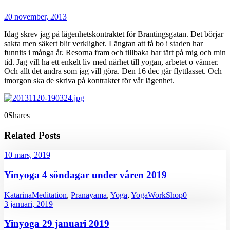
20 november, 2013
Idag skrev jag på lägenhetskontraktet för Brantingsgatan. Det börjar
sakta men säkert blir verklighet. Längtan att få bo i staden har
funnits i många år. Resorna fram och tillbaka har tärt på mig och min
tid. Jag vill ha ett enkelt liv med närhet till yogan, arbetet o vänner.
Och allt det andra som jag vill göra. Den 16 dec går flyttlasset. Och
imorgon ska de skriva på kontraktet för vår lägenhet.
0
Shares
Related Posts
10 mars, 2019
Yinyoga 4 söndagar under våren 2019
Katarina
Meditation
,
Pranayama
,
Yoga
,
YogaWorkShop
0
3 januari, 2019
Yinyoga 29 januari 2019